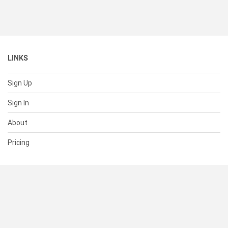
LINKS
Sign Up
Sign In
About
Pricing
SUPPORT
Help Center
Contact Us