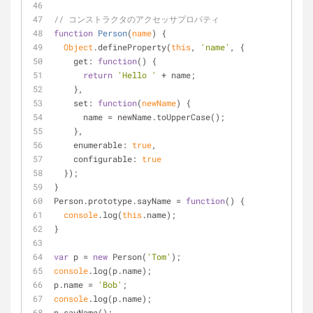
// コンストラクタのアクセッサプロパティ
function
Person
(
name
) 
{
Object
.defineProperty(
this
, 
'name'
, {
get
: 
function
(
) 
{
return
'Hello '
 + name;
    },
set
: 
function
(
newName
) 
{
      name = newName.toUpperCase();
    },
enumerable
: 
true
,
configurable
: 
true
  });
}
Person.prototype.sayName = 
function
(
) 
{
console
.log(
this
.name);
}
var
 p = 
new
 Person(
'Tom'
);
console
.log(p.name);
p.name = 
'Bob'
;
console
.log(p.name);
p.sayName();