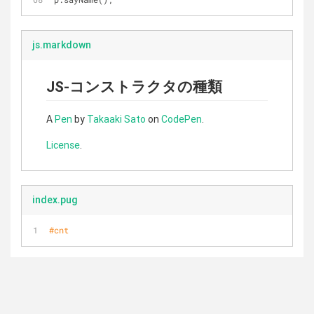
js.markdown
JS-コンストラクタの種類
A
Pen
by
Takaaki Sato
on
CodePen
.
License
.
index.pug
#cnt