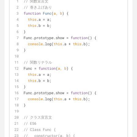
// 関数宣言文
// 巻き上げあり
function
Func
(
a, b
) 
{
this
.a = a;
this
.b = b;
}
Func.prototype.show = 
function
(
) 
{
console
.log(
this
.a + 
this
.b);
}
// 関数リテラル
Func = 
function
(
a, b
) 
{
this
.a = a;
this
.b = b;
}
Func.prototype.show = 
function
(
) 
{
console
.log(
this
.a + 
this
.b);
}
// クラス宣言文
// ES6
// Class Func {
//   constructor(a, b) {