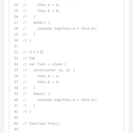
//     this.a = a;
//     this.b = b;
//   }
//   show() {
//     console.log(this.a + this.b);
//   }
// }
// クラス式
// ES6
// var Func = class {
//   constructor (a, b) {
//     this.a = a;
//     this.b = b;
//   }
//   show() {
//     console.log(this.a + this.b);
//   }
// }
// function Func()