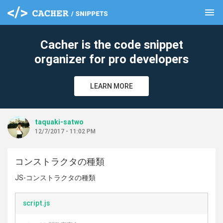
menu
clear
Cacher is the code snippet
organizer for pro developers
LEARN MORE
taquaki-satwo
12/7/2017 - 11:02 PM
コンストラクタの種類
JS-コンストラクタの種類
script.js