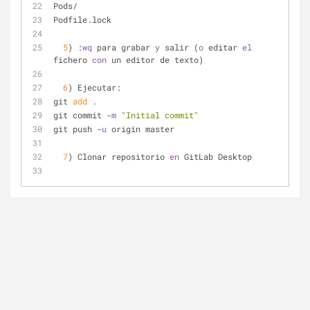
Pods/
Podfile.lock
5
) :
wq
 para grabar 
y
 salir (
o
 editar 
el
fichero 
con
 un editor de texto)
6
) Ejecutar:
git 
add
 .
git commit -
m
"Initial commit"
git push -
u
 origin master
7
) Clonar repositorio 
en
 GitLab Desktop