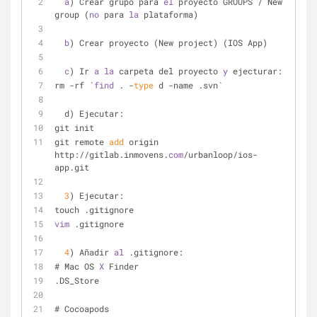
a
) Crear grupo para 
el
 proyecto GROUPS / New 
group (
no
 para 
la
 plataforma)
b
) Crear proyecto (New project) (IOS App)
c
) Ir 
a
la
 carpeta del proyecto 
y
 ejecturar: 
rm -rf `
find
 . -
type
 d -name .svn`
  d) Ejecutar:
git init
git remote 
add
 origin 
http://gitlab.inmovens.
com
/urbanloop/ios-
app.git
3
) Ejecutar:
touch .gitignore
vim
 .gitignore
4
) Añadir 
al
 .gitignore:
# Mac OS 
X
 Finder
.DS_Store
# Cocoapods