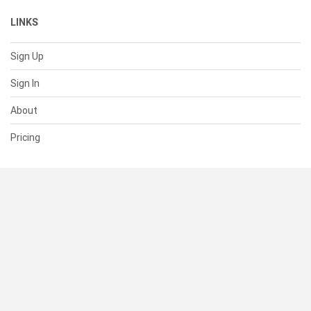
LINKS
Sign Up
Sign In
About
Pricing
SUPPORT
Help Center
Contact Us
Status
RESOURCES