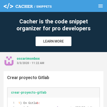
menu
clear
Cacher is the code snippet
organizer for pro developers
LEARN MORE
oscarimonbox
3/3/2020 - 11:22 AM
Crear proyecto Gitlab
crear-proyecto-gitlab
1
) En Gitla
b: