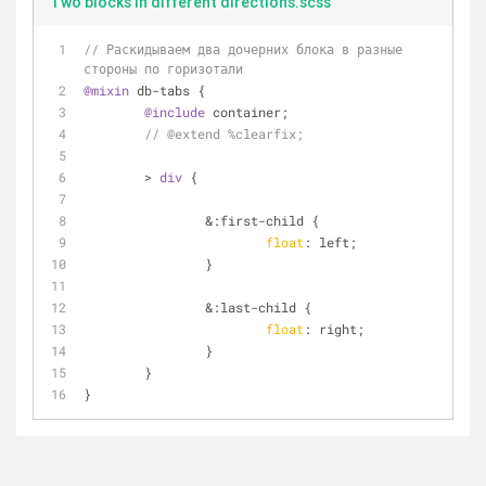
Two blocks in different directions.scss
// Раскидываем два дочерних блока в разные 
стороны по горизотали
@mixin
 db-tabs {
@include
 container;
// @extend %clearfix;
	> 
div
 {
		&
:first
-child {
float
: left;
		}
		&
:last-child
 {
float
: right;
		}
	}
}