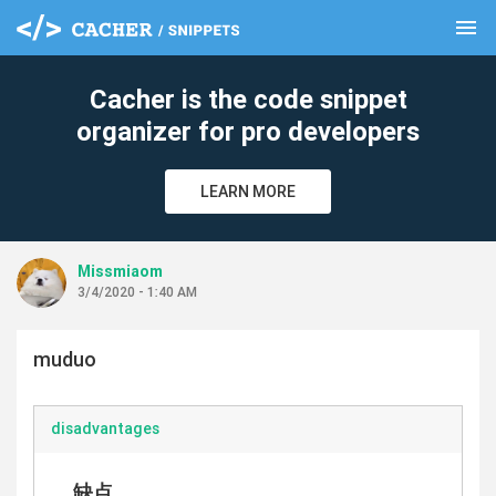
menu
clear
Cacher is the code snippet
organizer for pro developers
LEARN MORE
Missmiaom
3/4/2020 - 1:40 AM
muduo
disadvantages
缺点