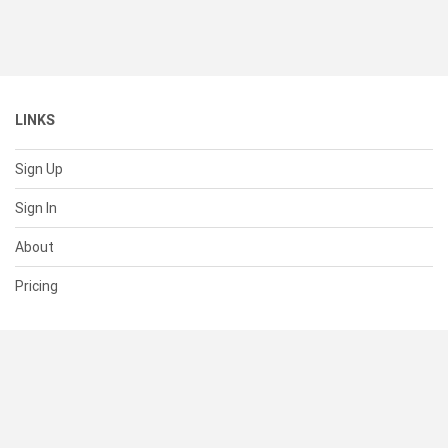
LINKS
Sign Up
Sign In
About
Pricing
SUPPORT
Help Center
Contact Us