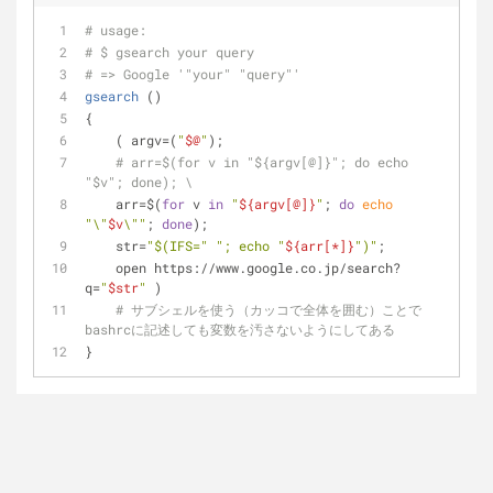
# usage: 
# $ gsearch your query
# => Google '"your" "query"'
gsearch
 () 
{ 
    ( argv=(
"
$@
"
);
# arr=$(for v in "${argv[@]}"; do echo 
"$v"; done); \
    arr=$(
for
 v 
in
"
${argv[@]}
"
; 
do
echo
"\"
$v
\""
; 
done
);
    str=
"
$(IFS=
" "
; echo 
"
${arr[*]}
"
)
"
;
    open https://www.google.co.jp/search?
q=
"
$str
"
 )
# サブシェルを使う（カッコで全体を囲む）ことで
bashrcに記述しても変数を汚さないようにしてある
}