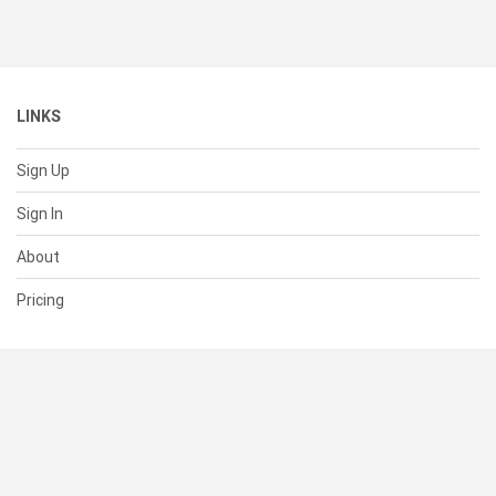
LINKS
Sign Up
Sign In
About
Pricing
SUPPORT
Help Center
Contact Us