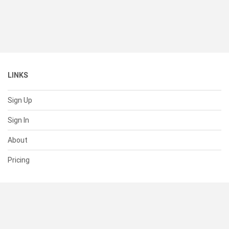
LINKS
Sign Up
Sign In
About
Pricing
SUPPORT
Help Center