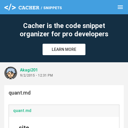
menu
clear
Cacher is the code snippet
organizer for pro developers
LEARN MORE
Akagi201
9/2/2015 - 12:31 PM
quant.md
quant.md
site