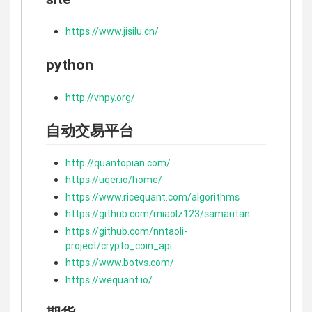
https://www.jisilu.cn/
python
http://vnpy.org/
自动交易平台
http://quantopian.com/
https://uqer.io/home/
https://www.ricequant.com/algorithms
https://github.com/miaolz123/samaritan
https://github.com/nntaoli-
project/crypto_coin_api
https://www.botvs.com/
https://wequant.io/