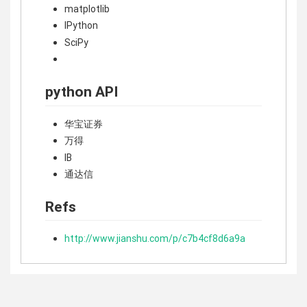
matplotlib
IPython
SciPy
python API
华宝证券
万得
IB
通达信
Refs
http://www.jianshu.com/p/c7b4cf8d6a9a