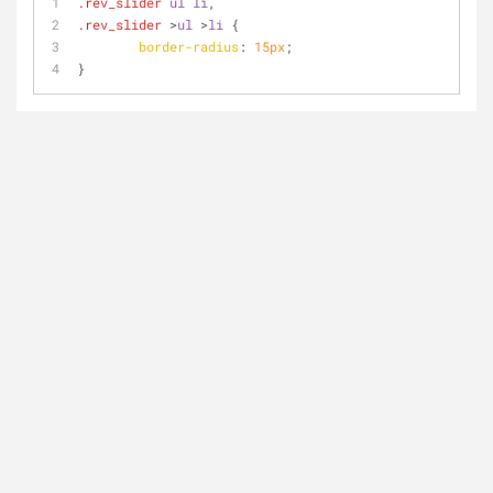
.rev_slider
ul
li
, 
.rev_slider
 >
ul
 >
li
 {
border-radius
: 
15px
;
}