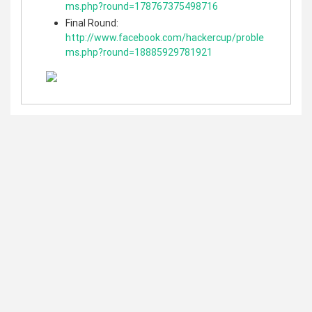
ms.php?round=178767375498716
Final Round:
http://www.facebook.com/hackercup/proble
ms.php?round=18885929781921