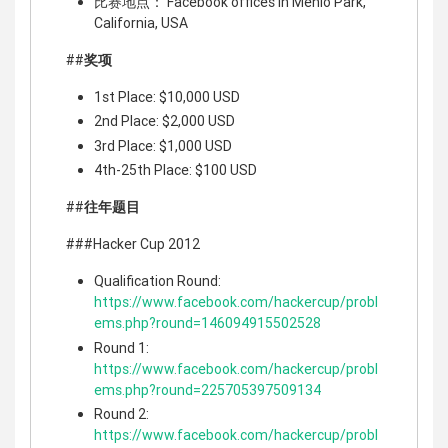
比赛地点： Facebook offices in Menlo Park,
California, USA
##
奖项
1st Place: $10,000 USD
2nd Place: $2,000 USD
3rd Place: $1,000 USD
4th-25th Place: $100 USD
##
往年题目
###Hacker Cup 2012
Qualification Round:
https://www.facebook.com/hackercup/probl
ems.php?round=146094915502528
Round 1:
https://www.facebook.com/hackercup/probl
ems.php?round=225705397509134
Round 2:
https://www.facebook.com/hackercup/probl