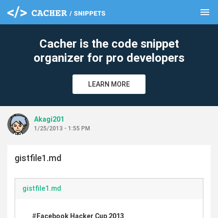
menu
clear
Cacher is the code snippet
organizer for pro developers
LEARN MORE
Akagi201
1/25/2013 - 1:55 PM
gistfile1.md
gistfile1.md
#
Facebook Hacker Cup 2013