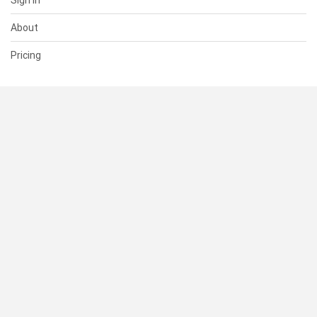
Sign In
About
Pricing
SUPPORT
Help Center
Contact Us
Status
RESOURCES
Documentation
Blog