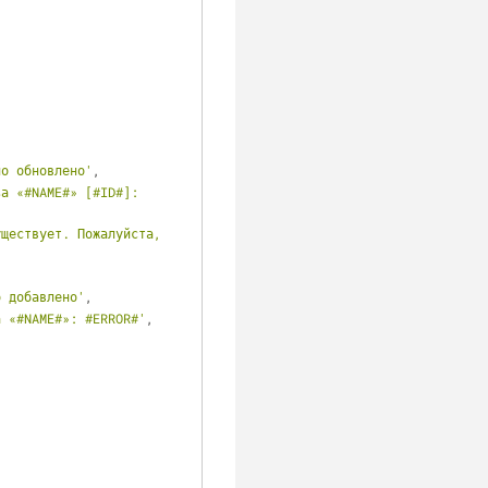
но обновлено'
,
а «#NAME#» [#ID#]: 
ществует. Пожалуйста, 
о добавлено'
,
а «#NAME#»: #ERROR#'
,