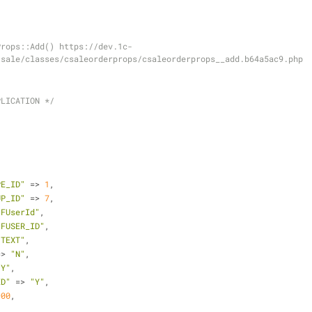
Props::Add() https://dev.1c-
/sale/classes/csaleorderprops/csaleorderprops__add.b64a5ac9.php
PLICATION */
(
PE_ID"
 => 
1
,
UP_ID"
 => 
7
,
"FUserId"
,
"FUSER_ID"
,
"TEXT"
,
=> 
"N"
,
"Y"
,
ED"
 => 
"Y"
,
900
,