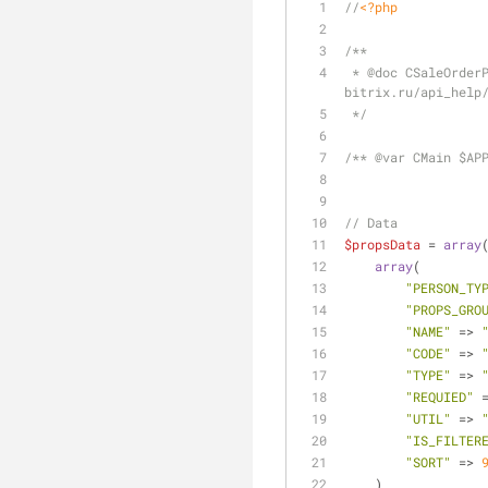
//
<?php
/**
 * 
@doc
 CSaleOrder
bitrix.ru/api_help
 */
/** 
@var
 CMain $AP
// Data
$propsData
 = 
array
array
(
"PERSON_TY
"PROPS_GRO
"NAME"
 => 
"CODE"
 => 
"TYPE"
 => 
"REQUIED"
 
"UTIL"
 => 
"IS_FILTER
"SORT"
 => 
    )