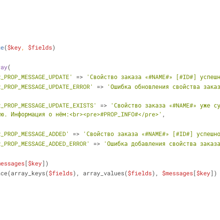
ge
(
$key
, 
$fields
)
ray
(
R_PROP_MESSAGE_UPDATE'
 => 
'Свойство заказа «#NAME#» [#ID#] успеш
R_PROP_MESSAGE_UPDATE_ERROR'
 => 
'Ошибка обновления свойства заказ
R_PROP_MESSAGE_UPDATE_EXISTS'
 => 
'Свойство заказа «#NAME#» уже су
ую. Информация о нём:<br><pre>#PROP_INFO#</pre>'
,
R_PROP_MESSAGE_ADDED'
 => 
'Свойство заказа «#NAME#» [#ID#] успешн
R_PROP_MESSAGE_ADDED_ERROR'
 => 
'Ошибка добавления свойства заказ
messages
[
$key
])
replace(array_keys(
$fields
), array_values(
$fields
), 
$messages
[
$key
])