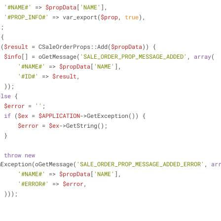
'#NAME#'
 => 
$propData
[
'NAME'
],
'#PROP_INFO#'
 => var_export(
$prop
, 
true
),
  )));
 {
 (
$result
 = CSaleOrderProps::Add(
$propData
)) {
$info
[] = oGetMessage(
'SALE_ORDER_PROP_MESSAGE_ADDED'
, 
array
(
'#NAME#'
 => 
$propData
[
'NAME'
],
'#ID#'
 => 
$result
,
                    ));
else
 {
$error
 = 
''
;
if
 (
$ex
 = 
$APPLICATION
->GetException()) {
$error
 = 
$ex
->GetString();
                    }
throw
new
mException(oGetMessage(
'SALE_ORDER_PROP_MESSAGE_ADDED_ERROR'
, 
ar
'#NAME#'
 => 
$propData
[
'NAME'
],
'#ERROR#'
 => 
$error
,
                    )));