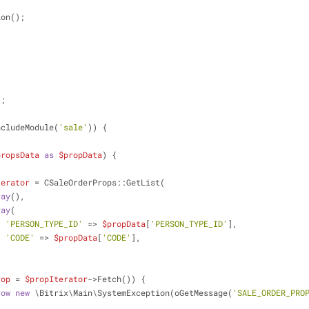
ion();
);
ncludeModule(
'sale'
)) {
propsData
as
$propData
) {
terator
 = CSaleOrderProps::GetList(
ray
(),
ray
(
'PERSON_TYPE_ID'
 => 
$propData
[
'PERSON_TYPE_ID'
],
'CODE'
 => 
$propData
[
'CODE'
],
rop
 = 
$propIterator
->Fetch()) {
row
new
 \Bitrix\Main\SystemException(oGetMessage(
'SALE_ORDER_PRO