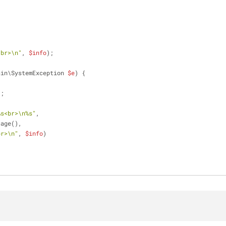
<br>\n"
, 
$info
);
ain\SystemException 
$e
) {
);
%s<br>\n%s"
,
sage(),
br>\n"
, 
$info
)