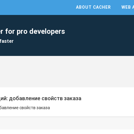
ABOUT CACHER
WEB 
r for pro developers
faster
ций: добавление свойств заказа
обавление свойств заказа