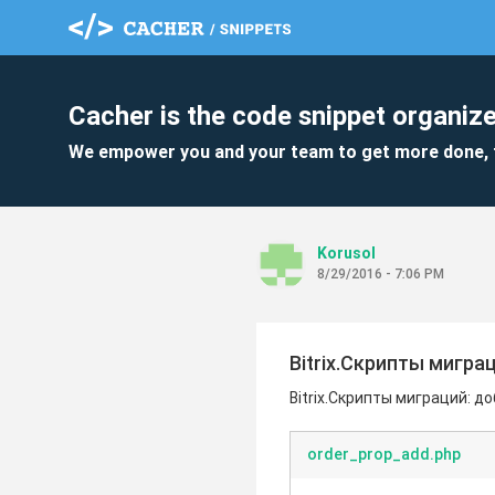
Cacher is the code snippet organize
We empower you and your team to get more done, 
Korusol
8/29/2016 - 7:06 PM
Bitrix.Скрипты мигра
Bitrix.Скрипты миграций: д
order_prop_add.php