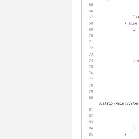
              
            } 
else
if
                } 
\Bitrix\Main\Syste
                }
            }