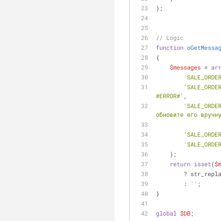
);
// Logic
function
oGetMessa
{
$messages
 = 
ar
'SALE_ORDE
'SALE_ORDE
#ERROR#'
,
'SALE_ORDE
обновите его вручн
'SALE_ORDE
'SALE_ORDE
    );
return
isset
(
$
        ? str_
        : 
''
;
}
global
$DB
;