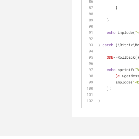
        }
    }
echo
 implode(
"
} 
catch
 (\Bitrix\M
$DB
->Rollback(
echo
 sprintf(
"
$e
->getMes
        implode(
"<
    );
}