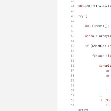
$DB
->StartTransact
try
 {
$DB
->Commit();
$info
 = 
array
(
if
 (CModule::I
foreach
 (
$
$propI
ar
ar
                )
            );
if
 (
$p
th
array
(