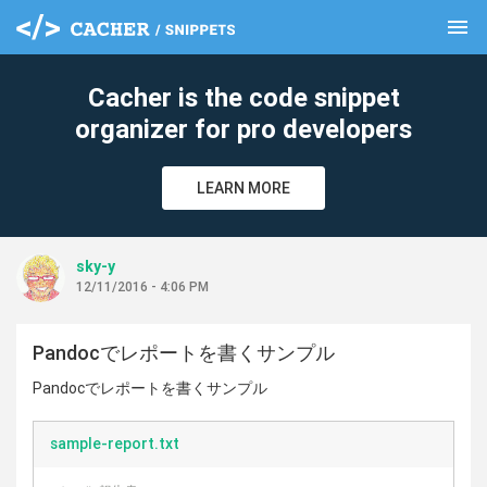
menu
clear
Cacher is the code snippet
organizer for pro developers
LEARN MORE
sky-y
12/11/2016 - 4:06 PM
Pandocでレポートを書くサンプル
Pandocでレポートを書くサンプル
sample-report.txt