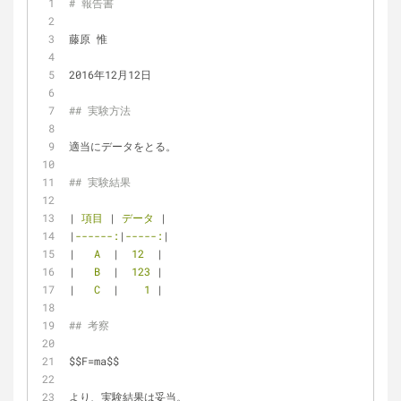
# 報告書
藤原 惟
2016年12月12日
## 実験方法
適当にデータをとる。
## 実験結果
|
 項目 
|
 データ 
|
|
------:
|
-----:
|
|
   A  
|
  12  
|
|
   B  
|
  123 
|
|
   C  
|
    1 
|
## 考察
$$F=ma$$
より、実験結果は妥当。