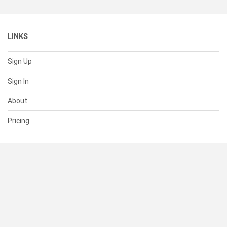
LINKS
Sign Up
Sign In
About
Pricing
SUPPORT
Help Center
Contact Us
Status