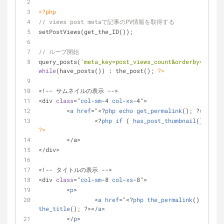
<?php
// views post metaで記事のPV情報を取得する
setPostViews(get_the_ID());
// ループ開始
query_posts(
'meta_key=post_views_count&orderby=meta_v
while
(have_posts()) : the_post(); 
?>
<!-- サムネイルの表示 -->
<div 
class
="
col
-
sm
-4 
col
-
xs
-4">
	<
a
href
="<?
php
echo
get_permalink
(); ?>">
		<?
php
if
 ( 
has_post_thumbnail
() ) 
{ t
?>
	</a>
</div>
<!-- タイトルの表示 -->
<div 
class
="
col
-
sm
-8 
col
-
xs
-8">
	<
p
>
		<
a
href
="<?
php
the_permalink
(); ?>" 
t
the_title
(); ?></
a
>
	</
p
>