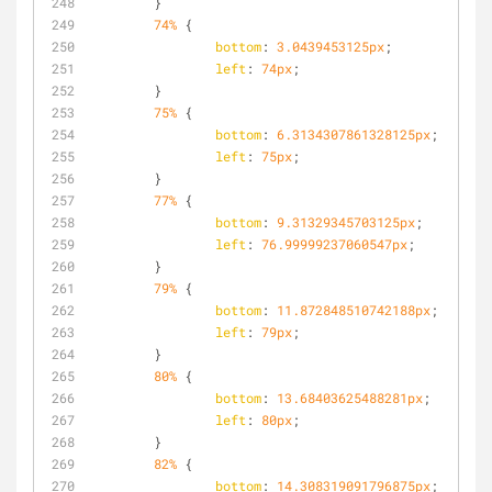
	}
74%
 {
bottom
: 
3.0439453125px
;
left
: 
74px
;
	}
75%
 {
bottom
: 
6.3134307861328125px
;
left
: 
75px
;
	}
77%
 {
bottom
: 
9.31329345703125px
;
left
: 
76.99999237060547px
;
	}
79%
 {
bottom
: 
11.872848510742188px
;
left
: 
79px
;
	}
80%
 {
bottom
: 
13.68403625488281px
;
left
: 
80px
;
	}
82%
 {
bottom
: 
14.308319091796875px
;