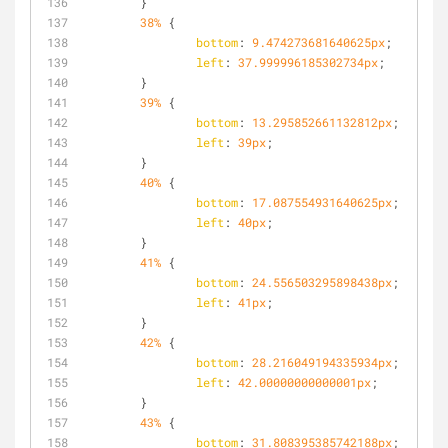
	}
38%
 {
bottom
: 
9.474273681640625px
;
left
: 
37.999996185302734px
;
	}
39%
 {
bottom
: 
13.295852661132812px
;
left
: 
39px
;
	}
40%
 {
bottom
: 
17.087554931640625px
;
left
: 
40px
;
	}
41%
 {
bottom
: 
24.556503295898438px
;
left
: 
41px
;
	}
42%
 {
bottom
: 
28.216049194335934px
;
left
: 
42.00000000000001px
;
	}
43%
 {
bottom
: 
31.808395385742188px
;