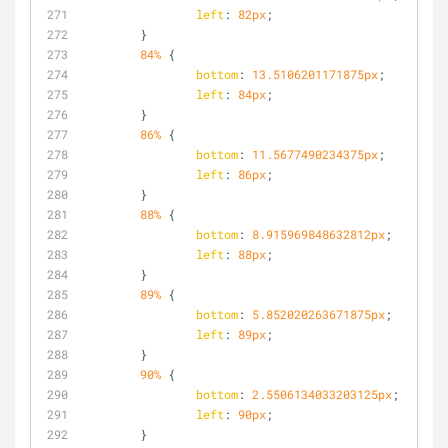
left
: 
82px
;
	}
84%
 {
bottom
: 
13.5106201171875px
;
left
: 
84px
;
	}
86%
 {
bottom
: 
11.5677490234375px
;
left
: 
86px
;
	}
88%
 {
bottom
: 
8.915969848632812px
;
left
: 
88px
;
	}
89%
 {
bottom
: 
5.852020263671875px
;
left
: 
89px
;
	}
90%
 {
bottom
: 
2.5506134033203125px
;
left
: 
90px
;
	}