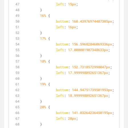
left
: 
15px
;
	}
16%
 {
bottom
: 
160.43976974487305px
;
left
: 
16px
;
	}
17%
 {
bottom
: 
156.59682846069336px
;
left
: 
17.000001907348633px
;
	}
18%
 {
bottom
: 
152.7318572998047px
;
left
: 
17.999998092651367px
;
	}
19%
 {
bottom
: 
144.94751739501953px
;
left
: 
18.999998092651367px
;
	}
20%
 {
bottom
: 
141.03264236450195px
;
left
: 
20px
;
	}