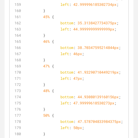
left
: 
42.999996185302734px
;
	}
45%
 {
bottom
: 
35.3138427734375px
;
left
: 
44.99999999999999px
;
	}
46%
 {
bottom
: 
38.70347595214844px
;
left
: 
46px
;
	}
47%
 {
bottom
: 
41.93290710449219px
;
left
: 
47px
;
	}
48%
 {
bottom
: 
44.93080139160156px
;
left
: 
47.99999618530273px
;
	}
50%
 {
bottom
: 
47.578704833984375px
;
left
: 
50px
;
	}