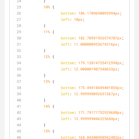
	}
10%
 {
bottom
: 
186.1709690093994px
;
left
: 
10px
;
	}
11%
 {
bottom
: 
182.70591926574707px
;
left
: 
11.000000953674316px
;
	}
12%
 {
bottom
: 
179.13814735412598px
;
left
: 
12.000001907348633px
;
	}
13%
 {
bottom
: 
175.49418449401855px
;
left
: 
12.999998092651367px
;
	}
14%
 {
bottom
: 
171.79171752929688px
;
left
: 
13.999999046325684px
;
	}
15%
 {
bottom
: 
168.04300498962402px
;