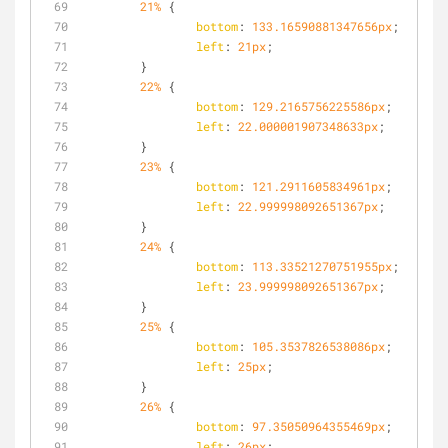
21%
 {
bottom
: 
133.16590881347656px
;
left
: 
21px
;
	}
22%
 {
bottom
: 
129.2165756225586px
;
left
: 
22.000001907348633px
;
	}
23%
 {
bottom
: 
121.2911605834961px
;
left
: 
22.999998092651367px
;
	}
24%
 {
bottom
: 
113.33521270751955px
;
left
: 
23.999998092651367px
;
	}
25%
 {
bottom
: 
105.3537826538086px
;
left
: 
25px
;
	}
26%
 {
bottom
: 
97.35050964355469px
;
left
: 
26px
;