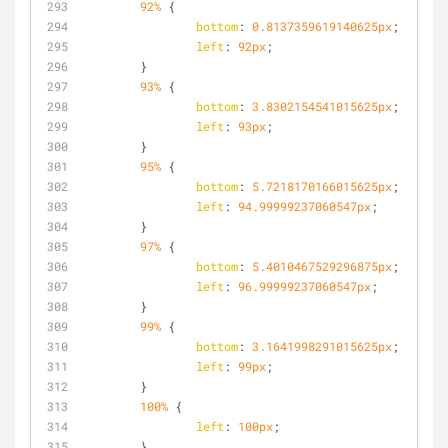
92%
 {
bottom
: 
0.8137359619140625px
;
left
: 
92px
;
	}
93%
 {
bottom
: 
3.8302154541015625px
;
left
: 
93px
;
	}
95%
 {
bottom
: 
5.7218170166015625px
;
left
: 
94.99999237060547px
;
	}
97%
 {
bottom
: 
5.4010467529296875px
;
left
: 
96.99999237060547px
;
	}
99%
 {
bottom
: 
3.1641998291015625px
;
left
: 
99px
;
	}
100%
 {
left
: 
100px
;
	}