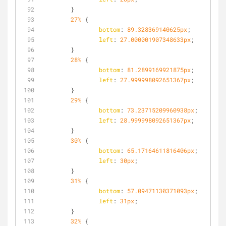
	}
27%
 {
bottom
: 
89.328369140625px
;
left
: 
27.000001907348633px
;
	}
28%
 {
bottom
: 
81.2899169921875px
;
left
: 
27.999998092651367px
;
	}
29%
 {
bottom
: 
73.23715209960938px
;
left
: 
28.999998092651367px
;
	}
30%
 {
bottom
: 
65.17164611816406px
;
left
: 
30px
;
	}
31%
 {
bottom
: 
57.09471130371093px
;
left
: 
31px
;
	}
32%
 {