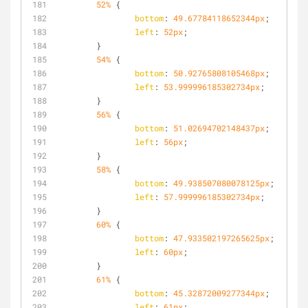
52%
 {
bottom
: 
49.67784118652344px
;
left
: 
52px
;
	}
54%
 {
bottom
: 
50.92765808105468px
;
left
: 
53.999996185302734px
;
	}
56%
 {
bottom
: 
51.02694702148437px
;
left
: 
56px
;
	}
58%
 {
bottom
: 
49.938507080078125px
;
left
: 
57.999996185302734px
;
	}
60%
 {
bottom
: 
47.933502197265625px
;
left
: 
60px
;
	}
61%
 {
bottom
: 
45.32872009277344px
;
left
: 
61px
;