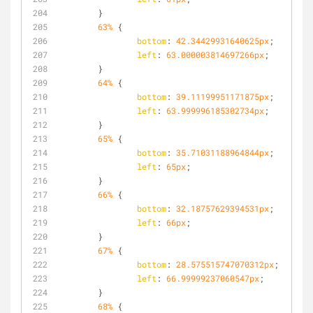
	}
63%
 {
bottom
: 
42.34429931640625px
;
left
: 
63.000003814697266px
;
	}
64%
 {
bottom
: 
39.11199951171875px
;
left
: 
63.999996185302734px
;
	}
65%
 {
bottom
: 
35.71031188964844px
;
left
: 
65px
;
	}
66%
 {
bottom
: 
32.18757629394531px
;
left
: 
66px
;
	}
67%
 {
bottom
: 
28.575515747070312px
;
left
: 
66.99999237060547px
;
	}
68%
 {