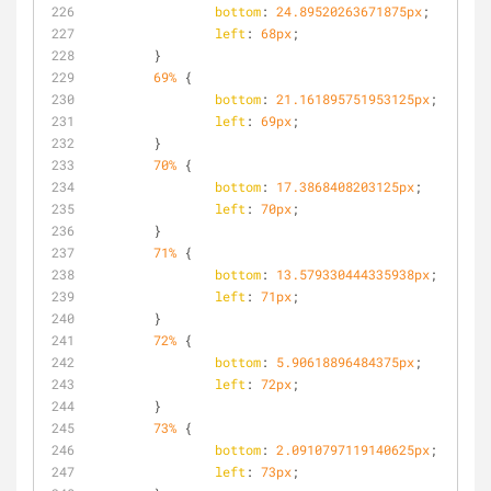
bottom
: 
24.89520263671875px
;
left
: 
68px
;
	}
69%
 {
bottom
: 
21.161895751953125px
;
left
: 
69px
;
	}
70%
 {
bottom
: 
17.3868408203125px
;
left
: 
70px
;
	}
71%
 {
bottom
: 
13.579330444335938px
;
left
: 
71px
;
	}
72%
 {
bottom
: 
5.90618896484375px
;
left
: 
72px
;
	}
73%
 {
bottom
: 
2.0910797119140625px
;
left
: 
73px
;