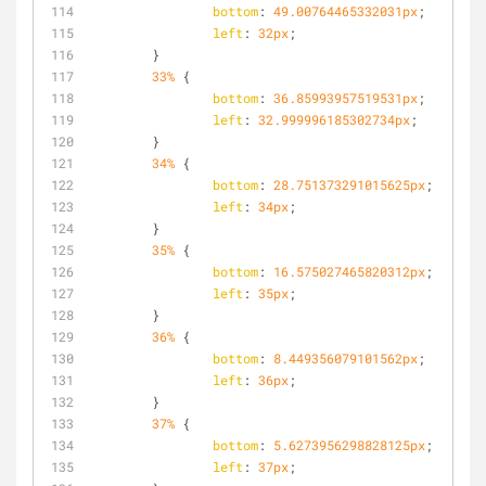
bottom
: 
49.00764465332031px
;
left
: 
32px
;
	}
33%
 {
bottom
: 
36.85993957519531px
;
left
: 
32.999996185302734px
;
	}
34%
 {
bottom
: 
28.751373291015625px
;
left
: 
34px
;
	}
35%
 {
bottom
: 
16.575027465820312px
;
left
: 
35px
;
	}
36%
 {
bottom
: 
8.449356079101562px
;
left
: 
36px
;
	}
37%
 {
bottom
: 
5.6273956298828125px
;
left
: 
37px
;