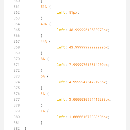
	}
51%
 {
left
: 
51px
;
	}
49%
 {
left
: 
48.99999618530273px
;
	}
44%
 {
left
: 
43.99999999999999px
;
	}
8%
 {
left
: 
7.999997615814209px
;
	}
5%
 {
left
: 
4.99999475479126px
;
	}
3%
 {
left
: 
3.0000030994415283px
;
	}
1%
 {
left
: 
1.000001072883606px
;
	}
}