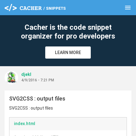
menu
clear
Cacher is the code snippet
organizer for pro developers
LEARN MORE
djekl
4/9/2016 - 7:21 PM
SVG2CSS : output files
SVG2CSS : output files
index.html