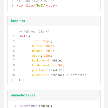
<!-- Add Your HTML -->
<
div
class
=
"ball"
>
</
div
>
base.css
/* Add Your CSS */
.ball
 {
left
: 
100px
;
bottom
: 
100px
;
height
: 
20px
;
width
: 
20px
;
background
: white;
border-radius
: 
50%
;
position
: absolute;
animation
: dropball 
2s
 infinite;
} 
animations.css
@keyframes
 dropball {