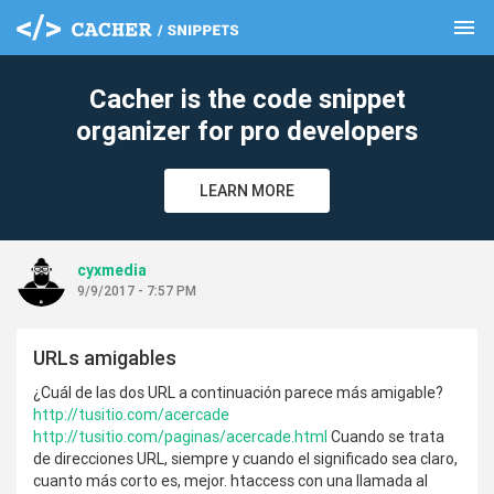
menu
clear
Cacher is the code snippet
organizer for pro developers
LEARN MORE
cyxmedia
9/9/2017 - 7:57 PM
URLs amigables
¿Cuál de las dos URL a continuación parece más amigable?
http://tusitio.com/acercade
http://tusitio.com/paginas/acercade.html
Cuando se trata
de direcciones URL, siempre y cuando el significado sea claro,
cuanto más corto es, mejor. htaccess con una llamada al