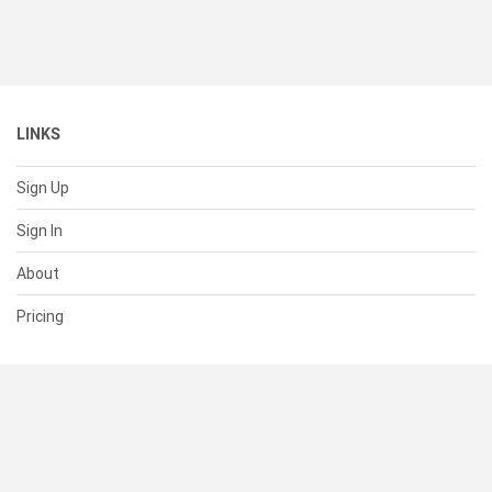
LINKS
Sign Up
Sign In
About
Pricing
SUPPORT
Help Center
Contact Us