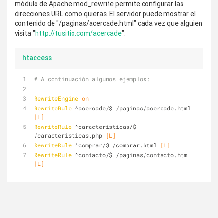
módulo de Apache mod_rewrite permite configurar las
direcciones URL como quieras. El servidor puede mostrar el
contenido de "/paginas/acercade.html" cada vez que alguien
visita "
http://tusitio.com/acercade
".
htaccess
# A continuación algunos ejemplos:
RewriteEngine
on
RewriteRule
 ^acercade/$ /paginas/acercade.html
[L]
RewriteRule
 ^caracteristicas/$ 
/caracteristicas.php
 [L]
RewriteRule
 ^comprar/$ /comprar.html
 [L]
RewriteRule
 ^contacto/$ /paginas/contacto.htm
[L]