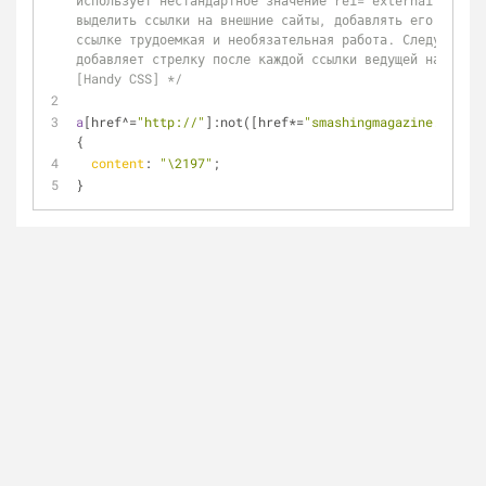
использует нестандартное значение rel="external", чтоб
выделить ссылки на внешние сайты, добавлять его к кажд
ссылке трудоемкая и необязательная работа. Следующее п
добавляет стрелку после каждой ссылки ведущей на внешн
[Handy CSS] */
a
[href^=
"http://"
]
:not
(
[href*=
"smashingmagazine.com"
]
)
{
content
: 
"\2197"
;
}