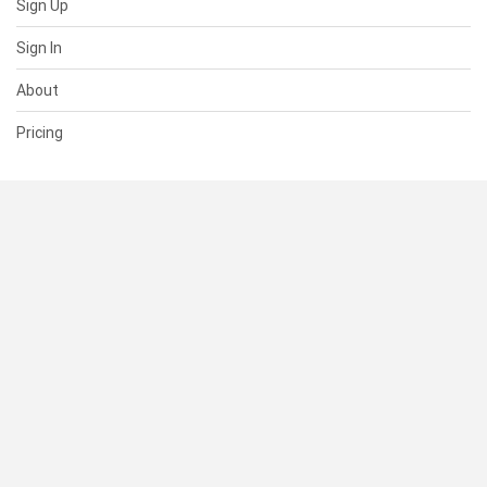
Sign Up
Sign In
About
Pricing
SUPPORT
Help Center
Contact Us
Status
RESOURCES
Documentation