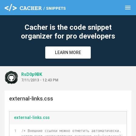
menu
clear
Cacher is the code snippet
organizer for pro developers
LEARN MORE
RsD0p9BK
7/11/2013 - 12:43 PM
external-links.css
external-links.css
/* Внешние ссылки можно отметить автоматически. Многие 