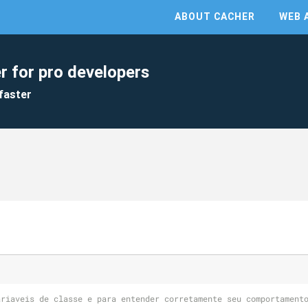
ABOUT CACHER
WEB 
r for pro developers
faster
ariaveis de classe e para entender corretamente seu comportament