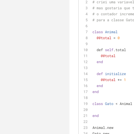
# criei uma variave
# mas gostaria que 
# o contador increm
# para a classe Gat
class
Animal
@@total
 = 
0
  def 
self
.total
@@total
end
def
initialize
@@total
 += 
1
end
end
class
Gato
 < Animal
end
Animal.new
Gato.new