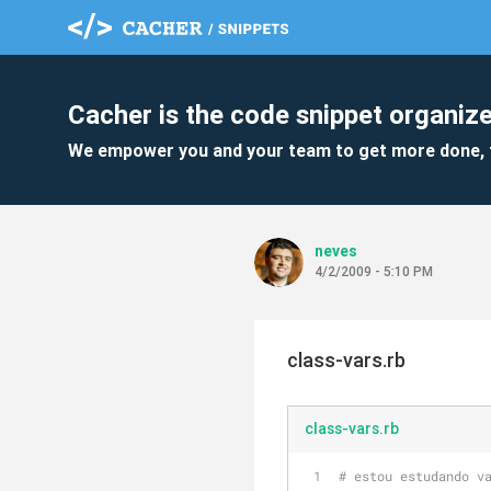
Cacher is the code snippet organize
We empower you and your team to get more done, 
neves
4/2/2009 - 5:10 PM
class-vars.rb
class-vars.rb
# estou estudando v